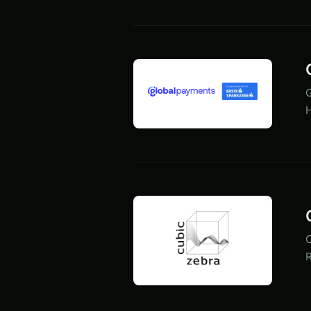
G
H
C
R