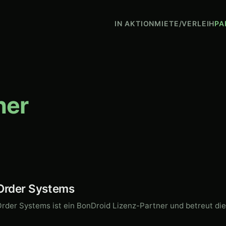
IN AKTION
MIETE/VERLEIH
PA
ner
Order Systems
rder Systems ist ein BonDroid Lizenz-Partner und betreut d