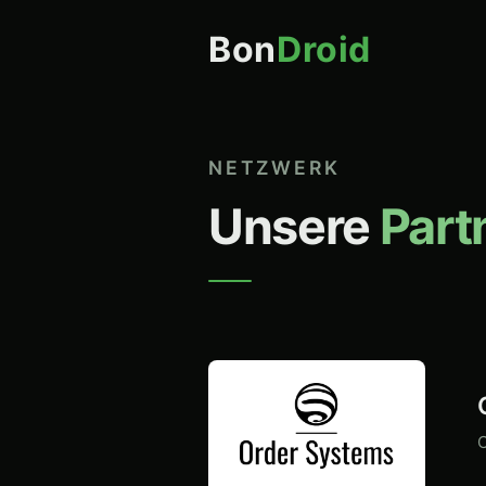
Bon
Droid
NETZWERK
Unsere
Part
O